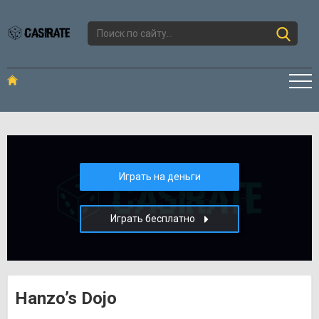
Играть на деньги
Играть бесплатно
Hanzo’s Dojo