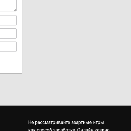
Не рассматривайте азартные игры
как способ заработка. Онлайн казино