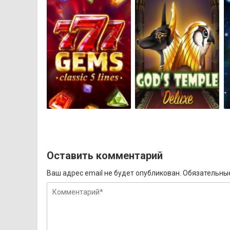
Оставить комментарий
Ваш адрес email не будет опубликован.
Обязательны