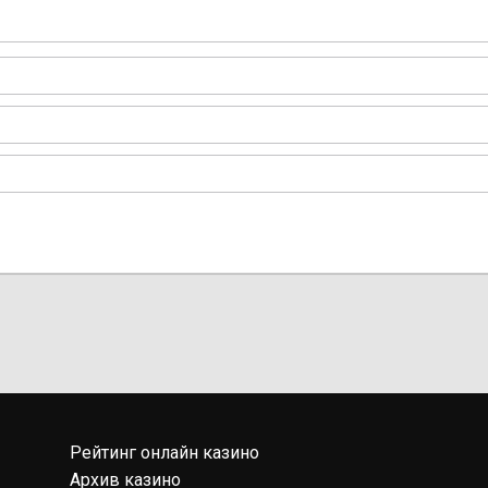
Рейтинг онлайн казино
Архив казино