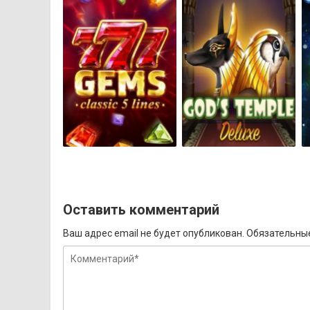
Оставить комментарий
Ваш адрес email не будет опубликован.
Обязательны