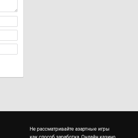
Не рассматривайте азартные игры
как способ заработка. Онлайн казино