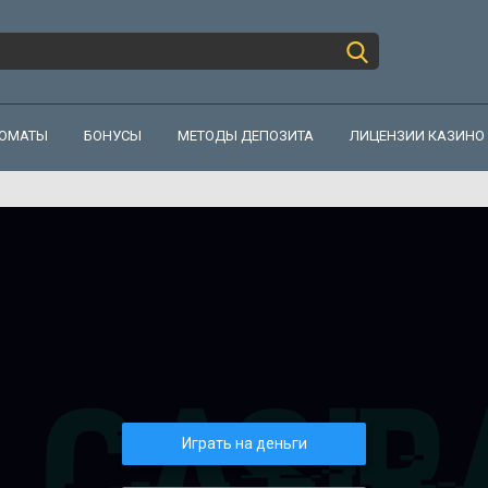
ТОМАТЫ
БОНУСЫ
МЕТОДЫ ДЕПОЗИТА
ЛИЦЕНЗИИ КАЗИНО
Играть на деньги