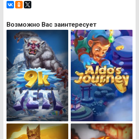
Возможно Вас заинтересует