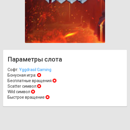
Параметры слота
Софт:
Yggdrasil Gaming
Бонусная игра:
Бесплатные вращения
Scatter символ:
Wild символ
Быстрое вращение