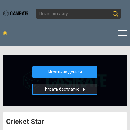
Играть на деньги
Играть бесплатно
Cricket Star