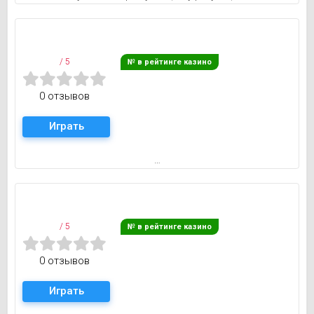
/ 5
№ в рейтинге казино
0 отзывов
Играть
…
/ 5
№ в рейтинге казино
0 отзывов
Играть