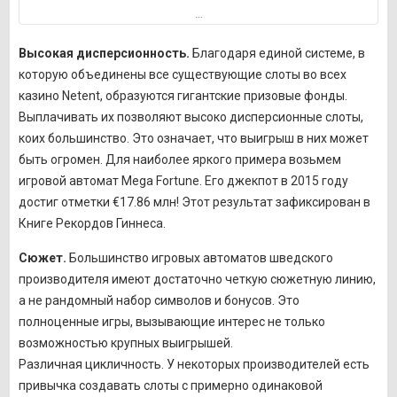
…
Высокая дисперсионность.
Благодаря единой системе, в
которую объединены все существующие слоты во всех
казино Netent, образуются гигантские призовые фонды.
Выплачивать их позволяют высоко дисперсионные слоты,
коих большинство. Это означает, что выигрыш в них может
быть огромен. Для наиболее яркого примера возьмем
игровой автомат Mega Fortune. Его джекпот в 2015 году
достиг отметки €17.86 млн! Этот результат зафиксирован в
Книге Рекордов Гиннеса.
Сюжет.
Большинство игровых автоматов шведского
производителя имеют достаточно четкую сюжетную линию,
а не рандомный набор символов и бонусов. Это
полноценные игры, вызывающие интерес не только
возможностью крупных выигрышей.
Различная цикличность. У некоторых производителей есть
привычка создавать слоты с примерно одинаковой