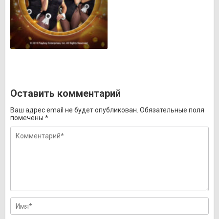
Оставить комментарий
Ваш адрес email не будет опубликован.
Обязательные поля
помечены
*