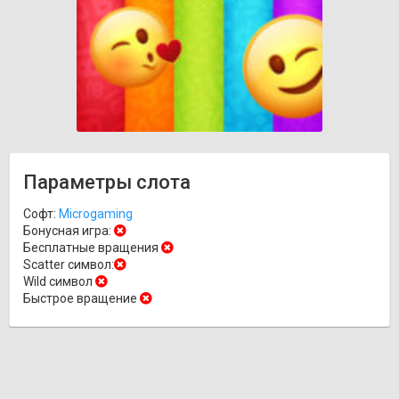
Параметры слота
Софт:
Microgaming
Бонусная игра:
Бесплатные вращения
Scatter символ:
Wild символ
Быстрое вращение