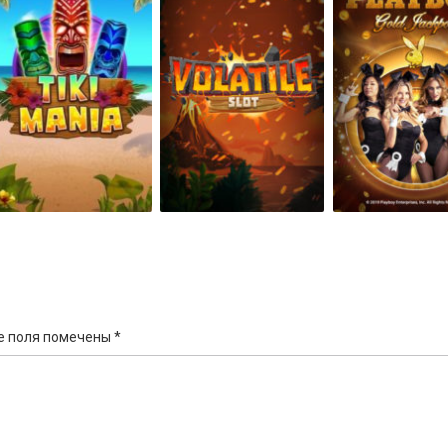
е поля помечены
*