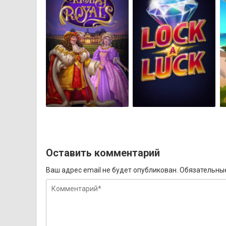
Оставить комментарий
Ваш адрес email не будет опубликован.
Обязательны