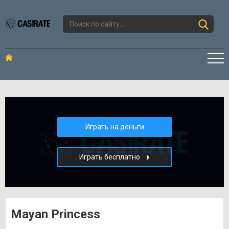
Играть на деньги
Играть бесплатно
Mayan Princess