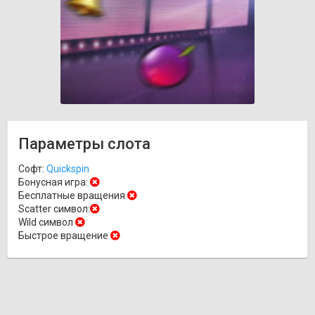
Параметры слота
Софт:
Quickspin
Бонусная игра:
Бесплатные вращения
Scatter символ:
Wild символ
Быстрое вращение