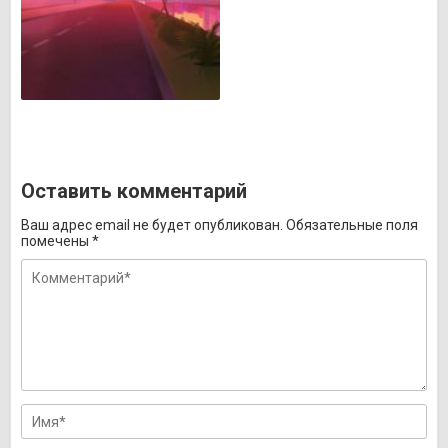
Оставить комментарий
Ваш адрес email не будет опубликован.
Обязательные поля
помечены
*