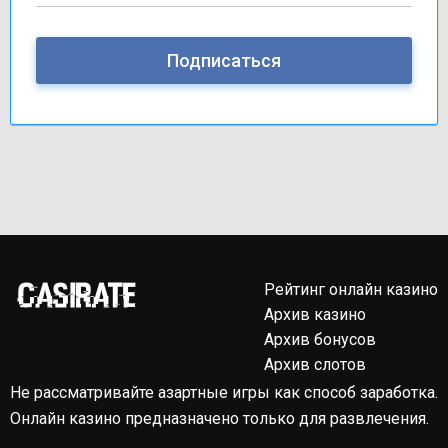
Подписаться
Рейтинг онлайн казино
Архив казино
Архив бонусов
Архив слотов
Не рассматривайте азартные игры как способ заработка.
Онлайн казино предназначено только для развлечения.