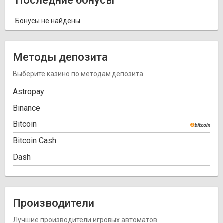
Последние бонусы
Бонусы не найдены
Методы депозита
Выберите казино по методам депозита
Astropay
Binance
Bitcoin
Bitcoin Cash
Dash
Производители
Лучшие производители игровых автоматов