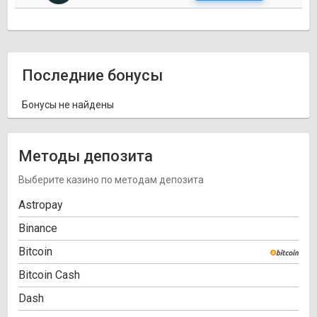
Последние бонусы
Бонусы не найдены
Методы депозита
Выберите казино по методам депозита
Astropay
Binance
Bitcoin
Bitcoin Cash
Dash