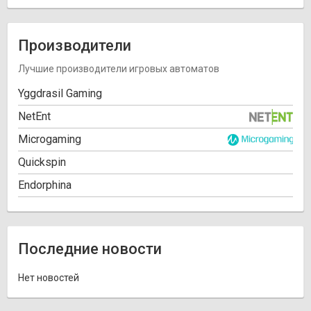
Производители
Лучшие производители игровых автоматов
Yggdrasil Gaming
NetEnt
Microgaming
Quickspin
Endorphina
Последние новости
Нет новостей