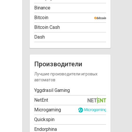
Binance
Bitcoin
Bitcoin Cash
Dash
Производители
Лучшие производители игровых
автоматов
Yggdrasil Gaming
NetEnt
Microgaming
Quickspin
Endorphina