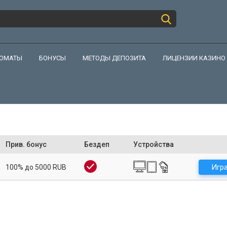
ТОМАТЫ
БОНУСЫ
МЕТОДЫ ДЕПОЗИТА
ЛИЦЕНЗИИ КАЗИНО
Прив. бонус
Бездеп
Устройства
Игр
100% до 5000 RUB