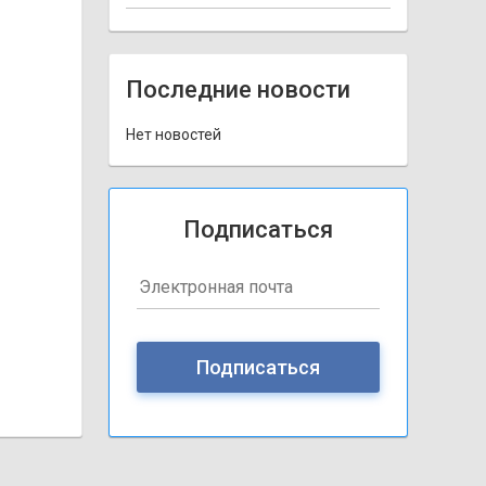
Последние новости
Нет новостей
Подписаться
Подписаться