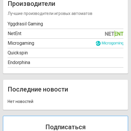
Производители
Лучшие производители игровых автоматов
Yggdrasil Gaming
NetEnt
Microgaming
Quickspin
Endorphina
Последние новости
Нет новостей
Подписаться