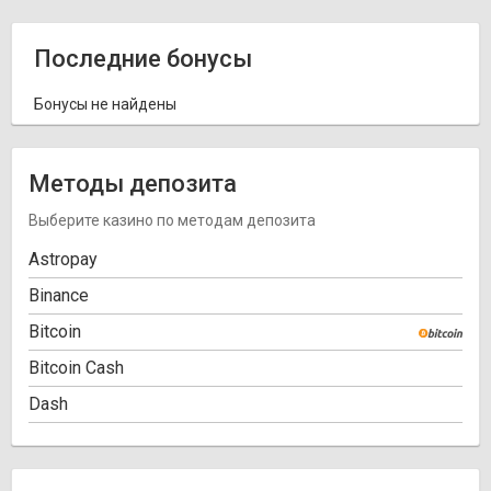
Последние бонусы
Бонусы не найдены
Методы депозита
Выберите казино по методам депозита
Astropay
Binance
Bitcoin
Bitcoin Cash
Dash