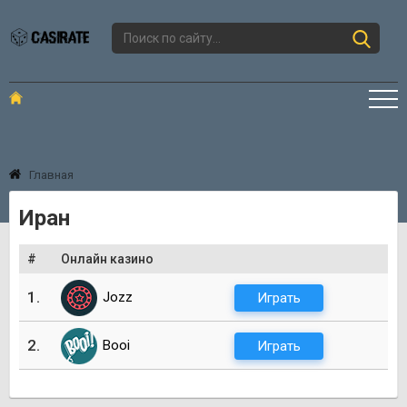
Главная
Иран
#
Онлайн казино
1.
Jozz
Играть
2.
Booi
Играть