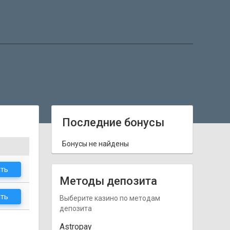
Последние бонусы
Бонусы не найдены
ть
Методы депозита
ть
Выберите казино по методам
депозита
Astropay