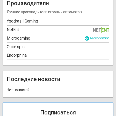
Производители
Лучшие производители игровых автоматов
Yggdrasil Gaming
NetEnt
Microgaming
Quickspin
Endorphina
Последние новости
Нет новостей
Подписаться