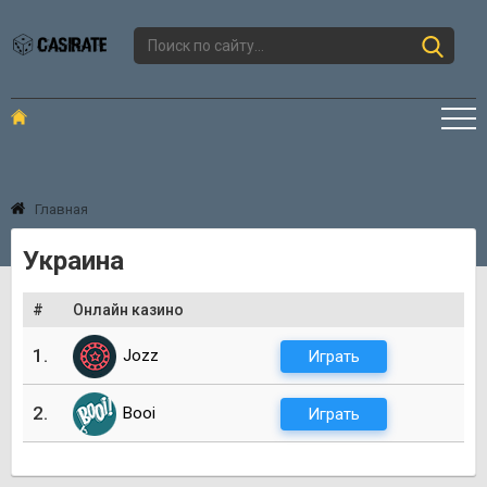
Главная
Украина
#
Онлайн казино
1.
Jozz
Играть
2.
Booi
Играть