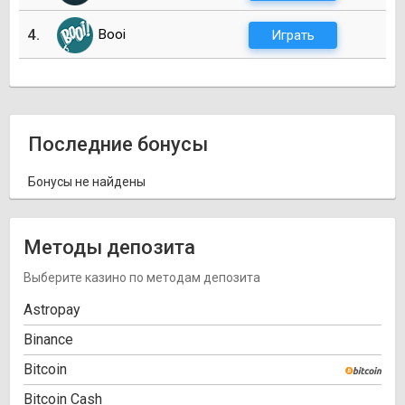
4.
Booi
Играть
Последние бонусы
Бонусы не найдены
Методы депозита
Выберите казино по методам депозита
Astropay
Binance
Bitcoin
Bitcoin Cash