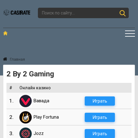
Главная
2 By 2 Gaming
#
Онлайн казино
1.
Вавада
Играть
2.
Play Fortuna
Играть
3.
Jozz
Играть