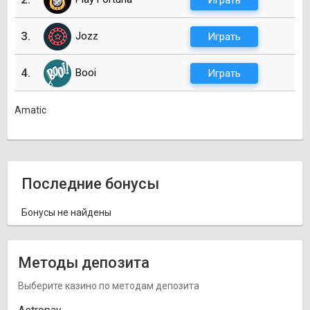
Играть
3.
Jozz
Играть
4.
Booi
Играть
Amatic
Последние бонусы
Бонусы не найдены
Методы депозита
Выберите казино по методам депозита