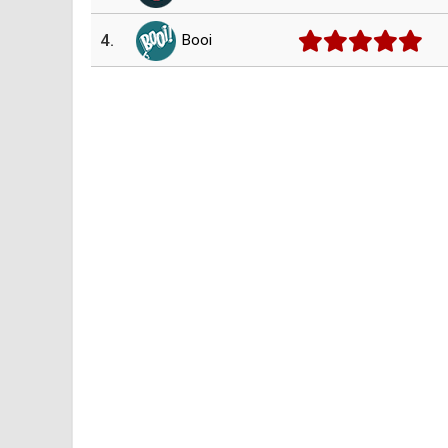
4.
Booi