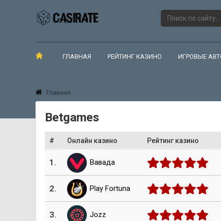
ГЛАВНАЯ
РЕЙТИНГ КАЗИНО
ИГРОВЫЕ АВ
Главная
Betgames
#
Онлайн казино
Рейтинг казино
1.
Вавада
2.
Play Fortuna
3.
Jozz