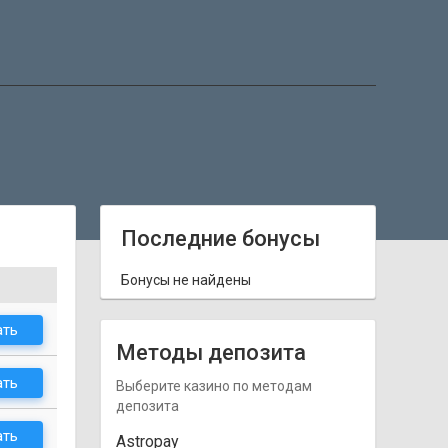
Последние бонусы
Бонусы не найдены
ать
Методы депозита
ать
Выберите казино по методам
депозита
ать
Astropay