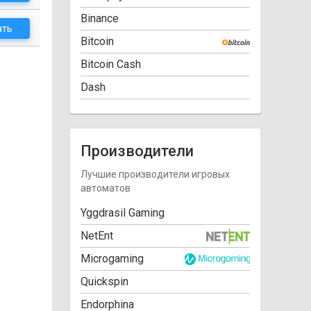
Binance
ать
Bitcoin
Bitcoin Cash
Dash
Производители
Лучшие производители игровых
автоматов
Yggdrasil Gaming
NetEnt
Microgaming
Quickspin
Endorphina