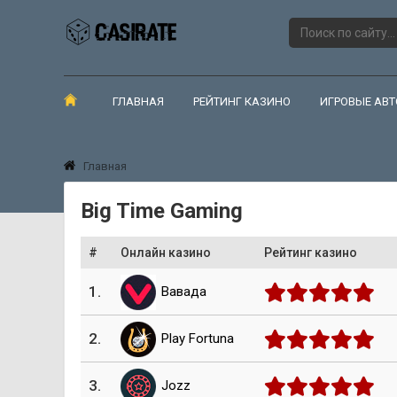
ГЛАВНАЯ
РЕЙТИНГ КАЗИНО
ИГРОВЫЕ АВ
Главная
Big Time Gaming
#
Онлайн казино
Рейтинг казино
1.
Вавада
2.
Play Fortuna
3.
Jozz