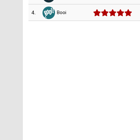
4.
Booi