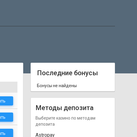
Последние бонусы
Бонусы не найдены
ать
Методы депозита
ать
Выберите казино по методам
депозита
ать
Astropay