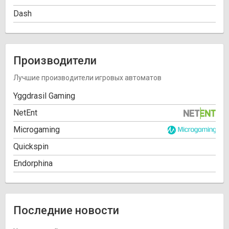
Dash
Производители
Лучшие производители игровых автоматов
Yggdrasil Gaming
NetEnt
Microgaming
Quickspin
Endorphina
Последние новости