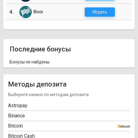
4.
Booi
Играть
Последние бонусы
Бонусы не найдены
Методы депозита
Выберите казино по методам депозита
Astropay
Binance
Bitcoin
Bitcoin Cash