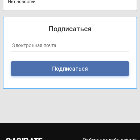
Нет новостей
Подписаться
Подписаться