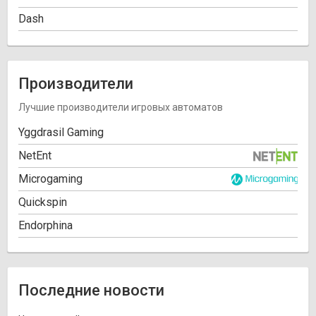
Dash
Производители
Лучшие производители игровых автоматов
Yggdrasil Gaming
NetEnt
Microgaming
Quickspin
Endorphina
Последние новости