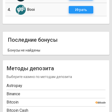
4.
Booi
Играть
Последние бонусы
Бонусы не найдены
Методы депозита
Выберите казино по методам депозита
Astropay
Binance
Bitcoin
Bitcoin Cash