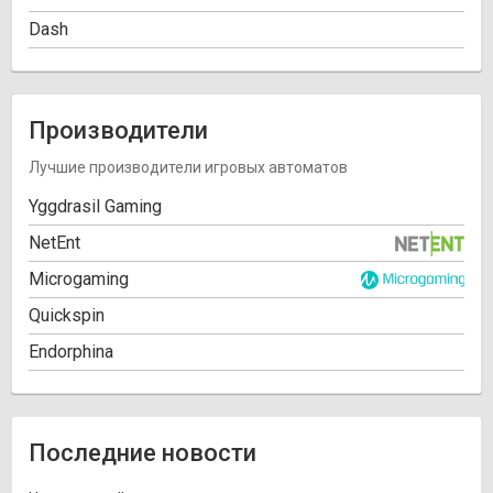
Dash
Производители
Лучшие производители игровых автоматов
Yggdrasil Gaming
NetEnt
Microgaming
Quickspin
Endorphina
Последние новости