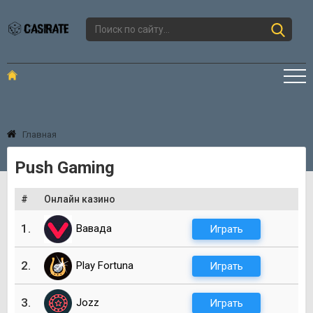
Главная
Push Gaming
#
Онлайн казино
1.
Вавада
Играть
2.
Play Fortuna
Играть
3.
Jozz
Играть