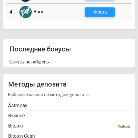
4.
Booi
Играть
Последние бонусы
Бонусы не найдены
Методы депозита
Выберите казино по методам депозита
Astropay
Binance
Bitcoin
Bitcoin Cash