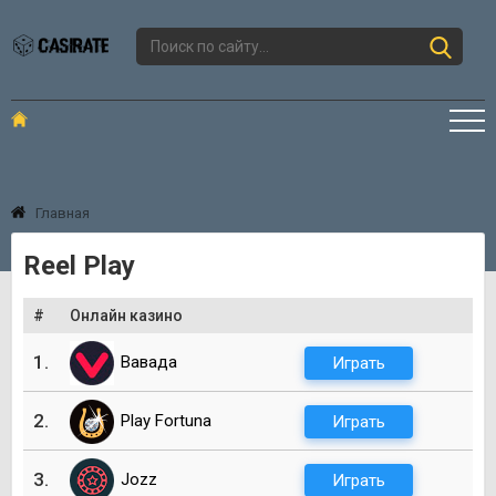
Главная
Reel Play
#
Онлайн казино
1.
Вавада
Играть
2.
Play Fortuna
Играть
3.
Jozz
Играть