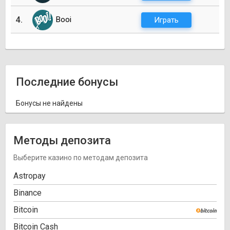
4.
Booi
Играть
Последние бонусы
Бонусы не найдены
Методы депозита
Выберите казино по методам депозита
Astropay
Binance
Bitcoin
Bitcoin Cash