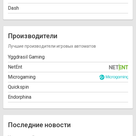
Dash
Производители
Лучшие производители игровых автоматов
Yggdrasil Gaming
NetEnt
Microgaming
Quickspin
Endorphina
Последние новости