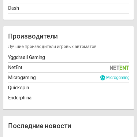
Dash
Производители
Лучшие производители игровых автоматов
Yggdrasil Gaming
NetEnt
Microgaming
Quickspin
Endorphina
Последние новости