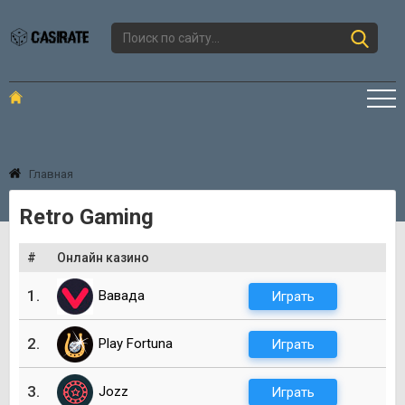
Главная
Retro Gaming
#
Онлайн казино
1.
Вавада
Играть
2.
Play Fortuna
Играть
3.
Jozz
Играть