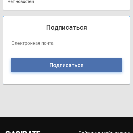
Нет новостей
Подписаться
Подписаться