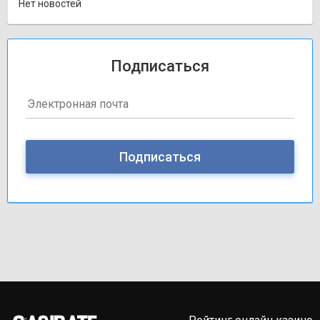
Нет новостей
Подписаться
Подписаться