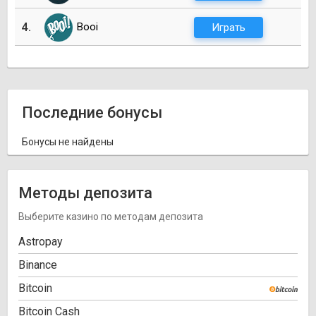
4.
Booi
Играть
Последние бонусы
Бонусы не найдены
Методы депозита
Выберите казино по методам депозита
Astropay
Binance
Bitcoin
Bitcoin Cash